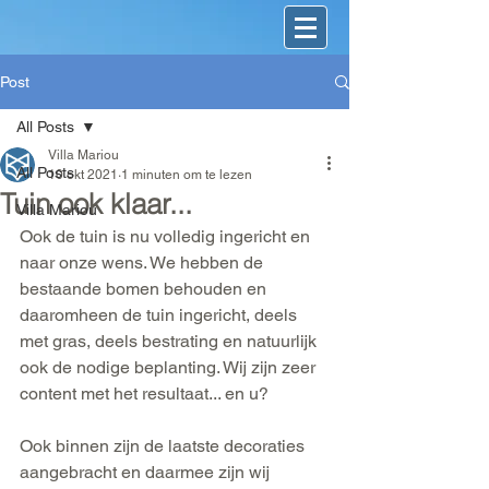
Post
All Posts
Villa Mariou
All Posts
10 okt 2021
1 minuten om te lezen
Tuin ook klaar...
Villa Mariou
Ook de tuin is nu volledig ingericht en 
naar onze wens. We hebben de 
bestaande bomen behouden en 
daaromheen de tuin ingericht, deels 
met gras, deels bestrating en natuurlijk 
ook de nodige beplanting. Wij zijn zeer 
content met het resultaat... en u?
Ook binnen zijn de laatste decoraties 
aangebracht en daarmee zijn wij 