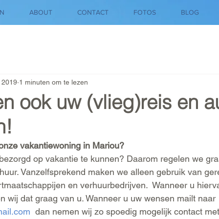
N
ABOUT
CONTACT
FOTOS
BLOG
 2019
1 minuten om te lezen
n ook uw (vlieg)reis en a
n!
onze vakantiewoning in Mariou?
onbezorgd op vakantie te kunnen? Daarom regelen we gr
utohuur. Vanzelfsprekend maken we alleen gebruik van g
rtmaatschappijen en verhuurbedrijven.  Wanneer u hierv
n wij dat graag van u. Wanneer u uw wensen mailt naar 
ail.com
  dan nemen wij zo spoedig mogelijk contact met