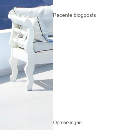
Recente blogposts
Last minute …
Opmerkingen