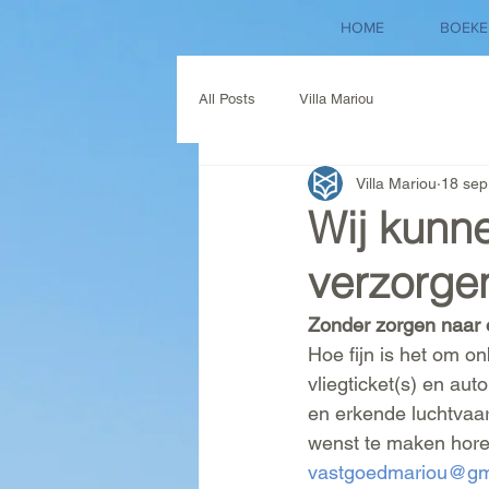
HOME
BOEKE
All Posts
Villa Mariou
Villa Mariou
18 sep
Wij kunne
verzorge
Zonder zorgen naar 
Hoe fijn is het om 
vliegticket(s) en a
en erkende luchtvaa
wenst te maken hore
vastgoedmariou@gm