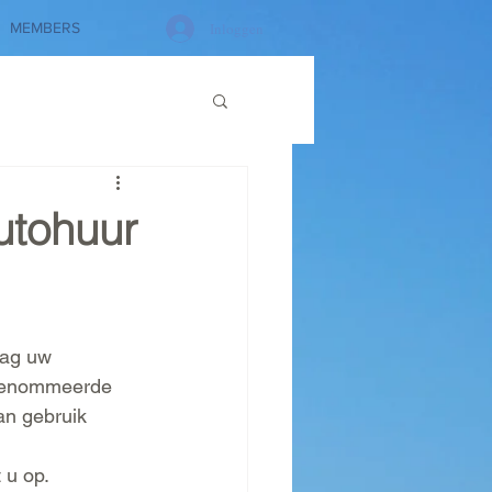
Inloggen
MEMBERS
utohuur
aag uw 
erenommeerde 
an gebruik 
 u op.